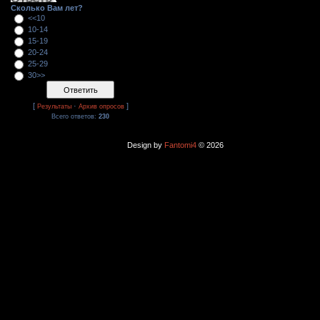
Сколько Вам лет?
<<10
10-14
15-19
20-24
25-29
30>>
[
·
]
Результаты
Архив опросов
Всего ответов:
230
Design by
Fantomi4
© 2026