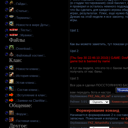
(в стадии тестирования) свой банлист, 
.::
Гайды
::.
я проверил и осталось немного подожда
что бы сделать для каждого игрока общ
.::
Статьи
::.
играх, результатах. Плюс, еще нужно 
Думаю на этой неделе я все закончу, т
.::
Термины
::.
игры.
.::
Новости в мире Доты
::.
.::
Тесты
::.
Upd 1:
.::
Мувики
::.
Файлы
:
Как вы можете заметить, тут показан у
.::
Download
::.
Upd 2:
.::
Файловый хостинг
::.
[Thu Sep 30 22:46:10 2010] [ GAME: DotA b
Клан
:
game but is banned by name
А тут вы видите, что кто-то с баном пы
.::
Новости клана
::.
получать от нас баны.
.::
История клана
::.
Upd 3:
.::
Устав клана
::.
Все ура я сделал ПОССТОЯННУЮ БАЗУ
.::
Состав клана
::.
вам передать бота и настро
...
.::
Вступление в клан
::.
Опубликовано
FKZ_Ada_nEt_naT
в категории
Н
.::
Заявки на ClanWar
::.
Рейтинг: 5.0/1 |
|
Комментарии 
Общение
:
Формирование команд
.::
Форум
::.
Начинается формирование 2-х составов
запасных. Пожелания и вопросы -
на ф
.::
Гостевая книга
::.
Опубликовано
FKZ_AkhanAnRa
в категории
Но
Другое
: