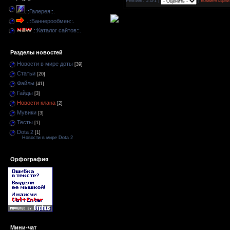
Рейтинг: 5.0/1 |
|
Комментарии 
.::
Галерея
::.
.::
Баннерообмен
::.
.::
Каталог сайтов
::.
Разделы новостей
Новости в мире доты
[39]
Статьи
[20]
Файлы
[41]
Гайды
[3]
Новости клана
[2]
Мувики
[3]
Тесты
[1]
Dota 2
[1]
Новости в мире Dota 2
Орфография
Мини-чат