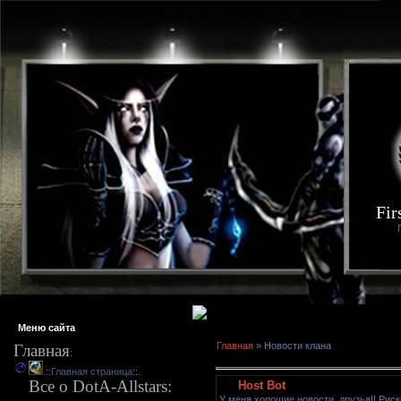
Fir
Меню сайта
Главная
»
Новости клана
Главная
:
.::
Главная страница
::.
Все о DotA-Allstars
:
Host Bot
У меня хорошие новости, друзья!! Рис